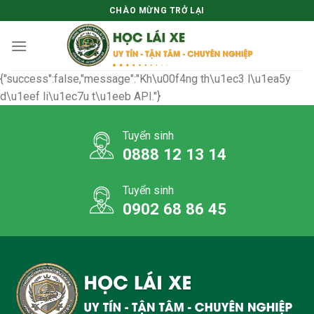
Skip
CHÀO MỪNG TRỞ LẠI
to
content
{"success":false,"message":"Kh\u00f4ng th\u1ec3 l\u1ea5y
d\u1eef li\u1ec7u t\u1eeb API."}
Tuyển sinh
0888 12 13 14
Tuyển sinh
0902 68 86 45