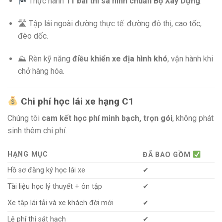
Thực hành
11 bài thi sa hình chuẩn Bộ Xây Dựng
.
🛣 Tập lái ngoài đường thực tế: đường đô thị, cao tốc,
đèo dốc.
⛰ Rèn kỹ năng
điều khiển xe địa hình khó
, vận hành khi
chở hàng hóa.
Chi phí học lái xe hạng C1
Chúng tôi
cam kết học phí minh bạch, trọn gói
, không phát
sinh thêm chi phí.
HẠNG MỤC
ĐÃ BAO GỒM
Hồ sơ đăng ký học lái xe
✔
Tài liệu học lý thuyết + ôn tập
✔
Xe tập lái tải và xe khách đời mới
✔
Lệ phí thi sát hạch
✔