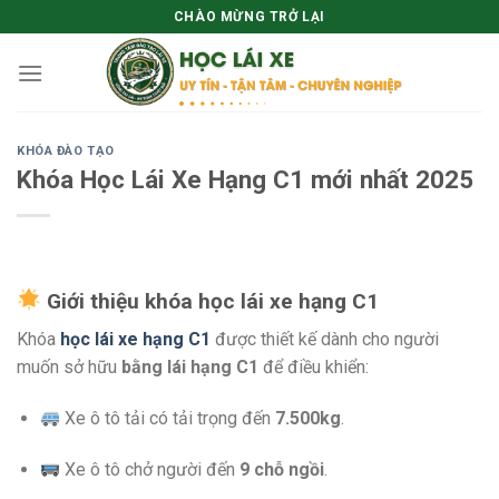
Skip
CHÀO MỪNG TRỞ LẠI
to
content
KHÓA ĐÀO TẠO
Khóa Học Lái Xe Hạng C1 mới nhất 2025
Giới thiệu khóa học lái xe hạng C1
Khóa
học lái xe hạng C1
được thiết kế dành cho người
muốn sở hữu
bằng lái hạng C1
để điều khiển:
Xe ô tô tải có tải trọng đến
7.500kg
.
Xe ô tô chở người đến
9 chỗ ngồi
.