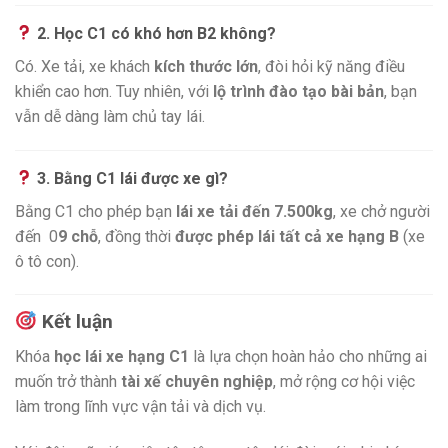
2. Học C1 có khó hơn B2 không?
Có. Xe tải, xe khách
kích thước lớn
, đòi hỏi kỹ năng điều
khiển cao hơn. Tuy nhiên, với
lộ trình đào tạo bài bản
, bạn
vẫn dễ dàng làm chủ tay lái.
3. Bằng C1 lái được xe gì?
Bằng C1 cho phép bạn
lái xe tải đến 7.500kg
, xe chở người
đến 0
9 chỗ
, đồng thời
được phép lái tất cả xe hạng B
(xe
ô tô con).
Kết luận
Khóa
học lái xe hạng C1
là lựa chọn hoàn hảo cho những ai
muốn trở thành
tài xế chuyên nghiệp
, mở rộng cơ hội việc
làm trong lĩnh vực vận tải và dịch vụ.