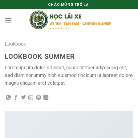
Skip
CHÀO MỪNG TRỞ LẠI
to
content
Lookbook
LOOKBOOK SUMMER
Lorem ipsum dolor sit amet, consectetuer adipiscing elit,
sed diam nonummy nibh euismod tincidunt ut laoreet dolore
magna aliquam erat volutpat.