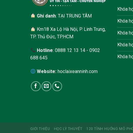
Khóa họ
Ghi danh
: TẠI TRUNG TÂM
Khóa họ
Km18 Xa Lộ Hà Nội, P. Linh Trung,
Khóa họ
TP. Thủ Đức, TP.HCM
Khóa họ
Hotline
: 0888 12 13 14 - 0902
Khóa họ
688 645
Website:
hoclaixeanninh.com
GIỚI THIỆU
HỌC LÝ THUYẾT
120 TÌNH HUỐNG MÔ PH