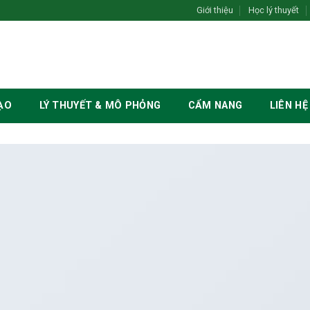
Giới thiệu
Học lý thuyết
ẠO
LÝ THUYẾT & MÔ PHỎNG
CẨM NANG
LIÊN HỆ