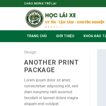
Skip
CHÀO MỪNG TRỞ LẠI
to
content
TRANG CHỦ
GIỚI THIỆU
KHÓA ĐÀO T
Design
ANOTHER PRINT
PACKAGE
Lorem ipsum dolor sit amet,
consectetuer adipiscing elit, sed
diam nonummy nibh euismod
tincidunt ut laoreet dolore magna
aliquam erat volutpat.